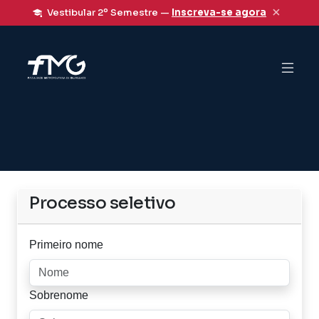
×
Vestibular 2º Semestre —
Inscreva-se agora
Processo seletivo
Primeiro nome
Sobrenome